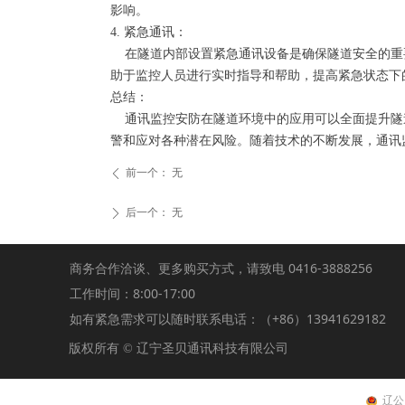
影响。
4. 紧急通讯：
在隧道内部设置紧急通讯设备是确保隧道安全的重
助于监控人员进行实时指导和帮助，提高紧急状态下
总结：
通讯监控安防在隧道环境中的应用可以全面提升隧
警和应对各种潜在风险。随着技术的不断发展，通讯
前一个：
无
ꄴ
后一个：
无
ꄲ
商务合作洽谈、更多购买方式，请致电 0416-3888256
工作时间：8:00-17:00
如有紧急需求可以随时联系电话：（+86）13941629182
版权所有 ©
辽宁圣贝通讯科技有限公司
辽公网