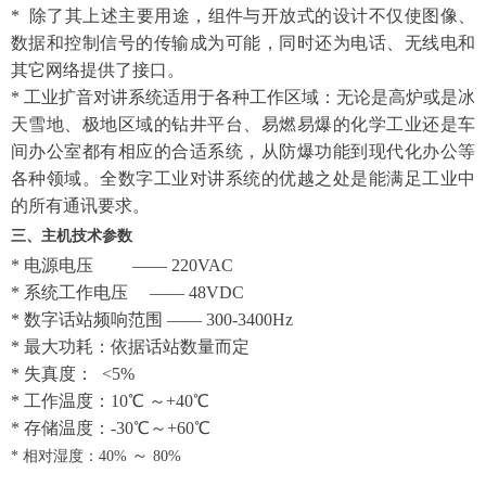
* 除了其上述主要用途，组件与开放式的设计不仅使图像、
数据和控制信号的传输成为可能，同时还为电话、无线电和
其它网络提供了接口。
* 工业扩音对讲系统适用于各种工作区域：无论是高炉或是冰
天雪地、极地区域的钻井平台、易燃易爆的化学工业还是车
间办公室都有相应的合适系统，从防爆功能到现代化办公等
各种领域。全数字工业对讲系统的优越之处是能满足工业中
的所有通讯要求。
三、主机技术参数
* 电源电压 —— 220VAC
* 系统工作电压 —— 48VDC
* 数字话站频响范围 —— 300-3400Hz
* 最大功耗：依据话站数量而定
* 失真度：
<5
%
* 工作温度：1
0
℃
～
+
4
0
℃
* 存储温度：
-30
℃～
+60
℃
～
* 相对湿度：40%
80%