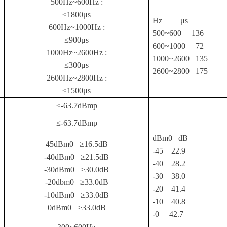
500Hz~600Hz :
≤
1800
μ
s
Hz
μs
600Hz~1000Hz :
500~600
136
≤
900
μ
s
600~1000
72
1000Hz~2600Hz :
1000~2600 135
≤
300
μ
s
2600~2800 175
2600Hz~2800Hz :
≤
1500
μ
s
≤
-63.7dBmp
≤
-63.7dBmp
dBm0 dB
45dBm0
≥
16.5dB
-45
22.9
-40dBm0
≥
21.5dB
-40
28.2
-30dBm0
≥
30.0dB
-30 38.0
-20dbm0
≥
33.0dB
-20 41.4
-10dBm0
≥
33.0dB
-10 40.8
0dBm0
≥
33.0dB
-0 42.7