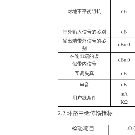
对地不平衡阻抗
dB
带外输入信号的鉴别
dB
输出端带外信号的鉴
dBm0
别
在输出端的虚
dBm0
假带内信号
互调失真
dB
串音
dB
mA
用户线条件
KΩ
2.2
环路中继传
检验项目
单