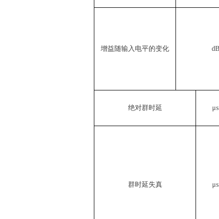
增益随输入电平的变化
d
绝对群时延
μ
s
群时延失真
μ
s