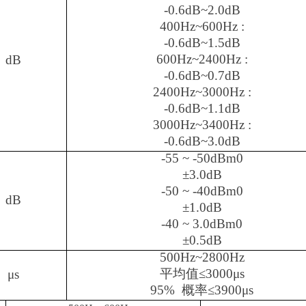
-0.6dB~2.0dB
400Hz~600Hz :
-0.6dB~1.5dB
600Hz~2400Hz :
dB
-0.6dB~0.7dB
2400Hz~3000Hz :
-0.6dB~1.1dB
3000Hz~3400Hz :
-0.6dB~3.0dB
-55 ~ -50dBm0
±
3.0dB
-50 ~ -40dBm0
dB
±
1.0dB
-40 ~ 3.0dBm0
±
0.5dB
500Hz~2800Hz
平均值
≤
3000
μ
s
μ
s
95%
概率≤
3900
μ
s