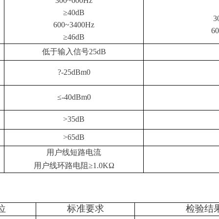
300~600Hz
≥
40dB
3
600~3400Hz
6
≥
46dB
低于输入信号
25dB
?-25dBm0
≤
-40dBm0
>35dB
>65dB
用户线短路电流
用户线环路电阻
≥
1.0K
Ω
输指标
位
标准要求
检验结